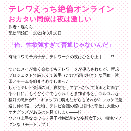
テレワえっち絶倫オンライン
おカタい同僚は夜は激しい
作者：蝶らら
配信開始日：2021年3月18日
「俺、性欲強すぎて普通じゃないんだ」
有能コワモテ男子が、テレワークの夜はひとり上手――!?
ついにメイが働く会社でもテレワークが導入されたが、新規
プロジェクトで厳しくて苦手（だけど顔は好き）な同僚・滝
田とチームを組まされてしまった！
しかもテレビ会議の日、寝坊をしてすっぴんで滝田と対面す
る羽目に。もうどうにでもなれ！と参加すると、ユルユルな
格好の滝田が!? ギャップに萌えながらもそれがキッカケで急
速に仲が縮まった頃、テレビ会議の際に滝田の部屋に大量の
オナグッズがあるのを見てしまい――!?
ひとり上手なコワモテ男子×性欲過多な妄想女子の、相性バツ
グンなリモートラブ！