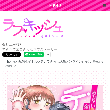
MENU
召し上がれ♥
できたてエロきゅんラブストーリー
home
配信タイトル
テレワえっち絶倫オンライン
おカタい同僚は夜
は激しい